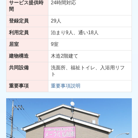
サービス提供時
24時間対応
間
登録定員
29人
利用定員
泊まり9人、通い18人
居室
9室
建物構造
木造2階建て
共同設備
洗面所、福祉トイレ、入浴用リフ
ト
重要事項
重要事項説明