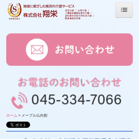
ホーム
メープル上永谷館
メープル岡沢館
メープル仏向館
在宅支援センター薫(居宅介護,福祉用具)
メープル訪問介護
会社概要
ホーム
メープル仏向館