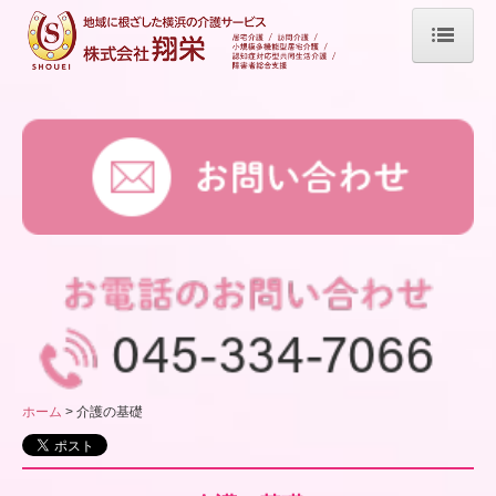
ホーム
メープル上永谷館
メープル岡沢館
メープル仏向館
在宅支援センター薫(居宅介護,福祉用具)
メープル訪問介護
会社概要
ホーム
介護の基礎