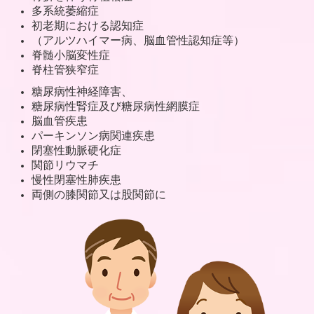
多系統萎縮症
初老期における認知症
（アルツハイマー病、脳血管性認知症等）
脊髄小脳変性症
脊柱管狭窄症
糖尿病性神経障害、
糖尿病性腎症及び糖尿病性網膜症
脳血管疾患
パーキンソン病関連疾患
閉塞性動脈硬化症
関節リウマチ
慢性閉塞性肺疾患
両側の膝関節又は股関節に